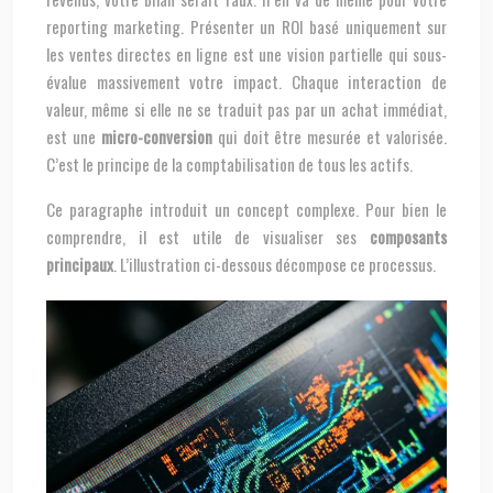
reporting marketing. Présenter un ROI basé uniquement sur
les ventes directes en ligne est une vision partielle qui sous-
évalue massivement votre impact. Chaque interaction de
valeur, même si elle ne se traduit pas par un achat immédiat,
est une
micro-conversion
qui doit être mesurée et valorisée.
C’est le principe de la comptabilisation de tous les actifs.
Ce paragraphe introduit un concept complexe. Pour bien le
comprendre, il est utile de visualiser ses
composants
principaux
. L’illustration ci-dessous décompose ce processus.