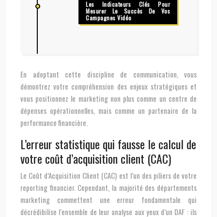
Les Indicateurs Clés Pour
Mesurer Le Succès De Vos
Campagnes Vidéo
En adoptant cette discipline de communication, vous
démontrez votre compréhension des enjeux stratégiques et
vous positionnez le marketing non plus comme un centre de
dépenses opérationnelles, mais comme un partenaire de la
performance financière.
L’erreur statistique qui fausse le calcul de
votre coût d’acquisition client (CAC)
Le Coût d’Acquisition Client (CAC) est l’un des piliers de votre
reporting financier. Cependant, la majorité des départements
marketing commettent une erreur fondamentale qui
décrédibilise l’ensemble de leur analyse aux yeux d’un DAF : ils