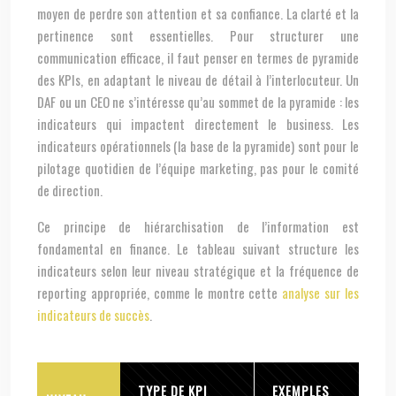
moyen de perdre son attention et sa confiance. La clarté et la
pertinence sont essentielles. Pour structurer une
communication efficace, il faut penser en termes de pyramide
des KPIs, en adaptant le niveau de détail à l’interlocuteur. Un
DAF ou un CEO ne s’intéresse qu’au sommet de la pyramide : les
indicateurs qui impactent directement le business. Les
indicateurs opérationnels (la base de la pyramide) sont pour le
pilotage quotidien de l’équipe marketing, pas pour le comité
de direction.
Ce principe de hiérarchisation de l’information est
fondamental en finance. Le tableau suivant structure les
indicateurs selon leur niveau stratégique et la fréquence de
reporting appropriée, comme le montre cette
analyse sur les
indicateurs de succès
.
TYPE DE KPI
EXEMPLES