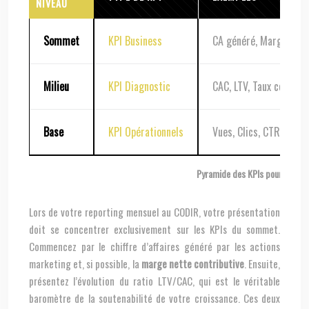
NIVEAU
Sommet
KPI Business
CA généré, Marge nett
Milieu
KPI Diagnostic
CAC, LTV, Taux convers
Base
KPI Opérationnels
Vues, Clics, CTR, Coût
Pyramide des KPIs pour report
Lors de votre reporting mensuel au CODIR, votre présentation
doit se concentrer exclusivement sur les KPIs du sommet.
Commencez par le chiffre d’affaires généré par les actions
marketing et, si possible, la
marge nette contributive
. Ensuite,
présentez l’évolution du ratio LTV/CAC, qui est le véritable
baromètre de la soutenabilité de votre croissance. Ces deux