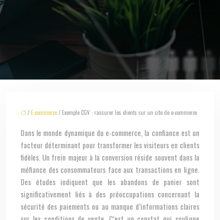
/
E-commerce
/ Exemple CGV : rassurer les clients sur un site de e-commerce
Dans le monde dynamique du e-commerce, la confiance est un
facteur déterminant pour transformer les visiteurs en clients
fidèles. Un frein majeur à la conversion réside souvent dans la
méfiance des consommateurs face aux transactions en ligne.
Des études indiquent que les abandons de panier sont
significativement liés à des préoccupations concernant la
sécurité des paiements ou au manque d’informations claires
sur les conditions de vente. C’est un constat qui souligne