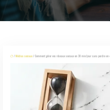
/
Médias sociaux
/ Comment gérer vos réseaux sociaux en 30 min/jour sans perdre en 