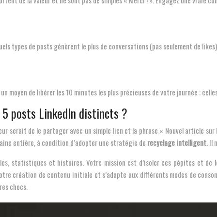
ortent de la valeur et ne sont pas de simples « Merci ! ». Engagez une vraie co
quels types de posts génèrent le plus de conversations (pas seulement de likes
un moyen de libérer les 10 minutes les plus précieuses de votre journée : cell
5 posts LinkedIn distincts ?
r serait de le partager avec un simple lien et la phrase « Nouvel article sur l
aine entière, à condition d’adopter une stratégie de
recyclage intelligent
. Il
gles, statistiques et histoires. Votre mission est d’isoler ces pépites et 
otre création de contenu initiale et s’adapte aux différents modes de conso
fres chocs.