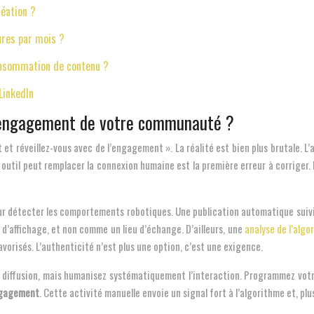
réation ?
ures par mois ?
onsommation de contenu ?
LinkedIn
l’engagement de votre communauté ?
t réveillez-vous avec de l’engagement ». La réalité est bien plus brutale. L’
outil peut remplacer la connexion humaine est la première erreur à corriger. Le
ur détecter les comportements robotiques. Une publication automatique suivie 
d’affichage, et non comme un lieu d’échange. D’ailleurs, une
analyse de l’alg
risés. L’authenticité n’est plus une option, c’est une exigence.
 diffusion, mais humanisez systématiquement l’interaction. Programmez votr
ngagement
. Cette activité manuelle envoie un signal fort à l’algorithme et, p