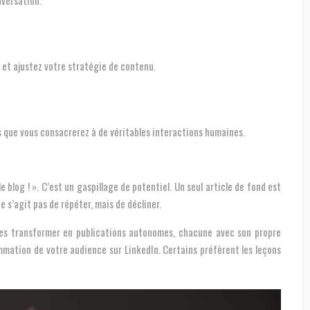
nversation.
) et ajustez votre stratégie de contenu.
es que vous consacrerez à de véritables interactions humaines.
e blog ! ». C’est un gaspillage de potentiel. Un seul article de fond est
 ne s’agit pas de répéter, mais de décliner.
de les transformer en publications autonomes, chacune avec son propre
mmation de votre audience sur LinkedIn. Certains préfèrent les leçons