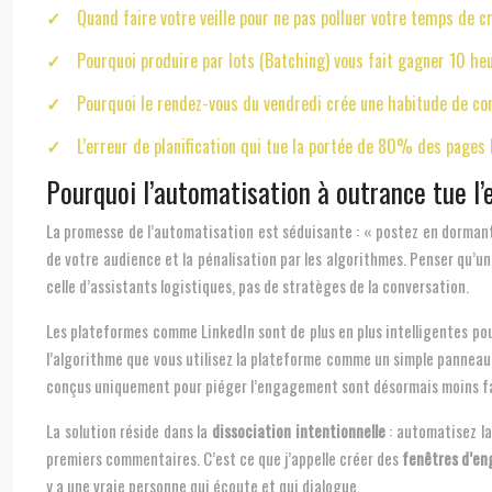
Quand faire votre veille pour ne pas polluer votre temps de c
Pourquoi produire par lots (Batching) vous fait gagner 10 he
Pourquoi le rendez-vous du vendredi crée une habitude de c
L’erreur de planification qui tue la portée de 80% des pages 
Pourquoi l’automatisation à outrance tue 
La promesse de l’automatisation est séduisante : « postez en dormant e
de votre audience et la pénalisation par les algorithmes. Penser qu’un 
celle d’assistants logistiques, pas de stratèges de la conversation.
Les plateformes comme LinkedIn sont de plus en plus intelligentes po
l’algorithme que vous utilisez la plateforme comme un simple panneau 
conçus uniquement pour piéger l’engagement sont désormais moins favo
La solution réside dans la
dissociation intentionnelle
: automatisez la
premiers commentaires. C’est ce que j’appelle créer des
fenêtres d’e
y a une vraie personne qui écoute et qui dialogue.