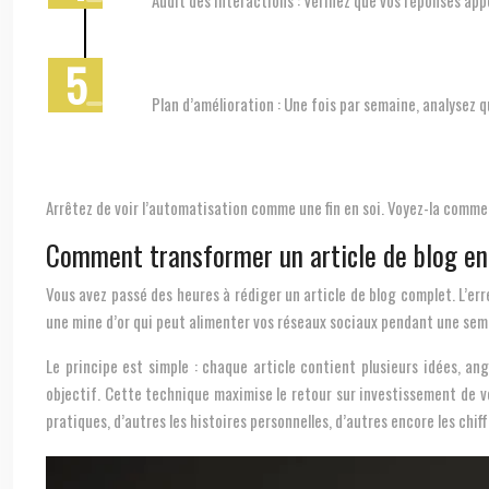
Audit des interactions : Vérifiez que vos réponses app
Plan d’amélioration : Une fois par semaine, analysez 
Arrêtez de voir l’automatisation comme une fin en soi. Voyez-la comme 
Comment transformer un article de blog en 
Vous avez passé des heures à rédiger un article de blog complet. L’erreu
une mine d’or qui peut alimenter vos réseaux sociaux pendant une sem
Le principe est simple : chaque article contient plusieurs idées, an
objectif. Cette technique maximise le retour sur investissement de v
pratiques, d’autres les histoires personnelles, d’autres encore les chif