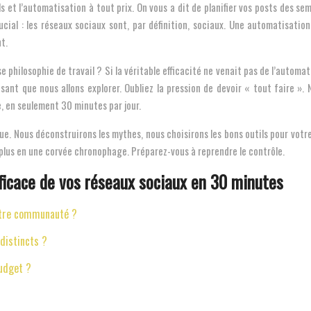
 et l’automatisation à tout prix. On vous a dit de planifier vos posts des sema
rucial : les réseaux sociaux sont, par définition, sociaux. Une automatisatio
t.
 philosophie de travail ? Si la véritable efficacité ne venait pas de l’automa
isant que nous allons explorer. Oubliez la pression de devoir « tout faire »
 en seulement 30 minutes par jour.
ique. Nous déconstruirons les mythes, nous choisirons les bons outils pour vo
plus en une corvée chronophage. Préparez-vous à reprendre le contrôle.
ficace de vos réseaux sociaux en 30 minutes
votre communauté ?
distincts ?
budget ?