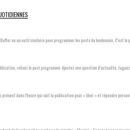
QUOTIDIENNES
sez Buffer ou un outil similaire pour programmer les posts du lendemain. C’est la
blication, relisez le post programmé. Ajoutez une question d’actualité, taguez
z présent dans l’heure qui suit la publication pour « liker » et répondre pers