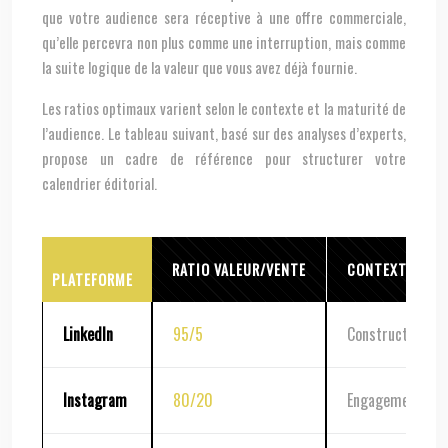
que votre audience sera réceptive à une offre commerciale,
qu’elle percevra non plus comme une interruption, mais comme
la suite logique de la valeur que vous avez déjà fournie.
Les ratios optimaux varient selon le contexte et la maturité de
l’audience. Le tableau suivant, basé sur des analyses d’experts,
propose un cadre de référence pour structurer votre
calendrier éditorial.
RATIO VALEUR/VENTE
CONTEXTE D’U
PLATEFORME
LinkedIn
95/5
Construction d’a
Instagram
80/20
Engagement co