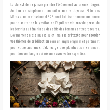
La clé est de ne jamais prendre l’événement au premier degré.
Au lieu de simplement souhaiter une « Joyeuse Fête des
Mères », un professionnel B2B peut l’utiliser comme une ancre
pour discuter de la gestion de l’équilibre vie pro/vie perso, du
leadership au féminin ou des défis des femmes entrepreneures.
L’événement n’est plus le sujet, mais le
prétexte pour aborder
vos thèmes de prédilection
sous un angle original et pertinent
pour votre audience. Cela exige une planification en amont
pour trouver l’angle qui résonne avec votre expertise.