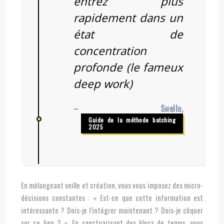
entrez plus
rapidement dans un
état de
concentration
profonde (le fameux
deep work)
– Swello,
Guide de la méthode batching
2025
En mélangeant veille et création, vous vous imposez des micro-
décisions constantes : « Est-ce que cette information est
intéressante ? Dois-je l’intégrer maintenant ? Dois-je cliquer
sur ce lien ? ». En sanctuarisant des blocs de temps, vous