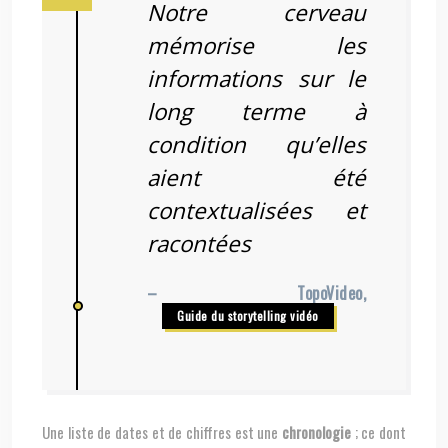
Notre cerveau
mémorise les
informations sur le
long terme à
condition qu’elles
aient été
contextualisées et
racontées
– TopoVideo,
Guide du storytelling vidéo
Une liste de dates et de chiffres est une
chronologie
; ce dont