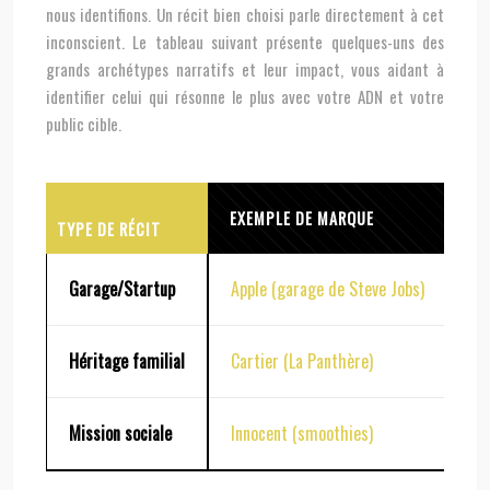
nous identifions. Un récit bien choisi parle directement à cet
inconscient. Le tableau suivant présente quelques-uns des
grands archétypes narratifs et leur impact, vous aidant à
identifier celui qui résonne le plus avec votre ADN et votre
public cible.
EXEMPLE DE MARQUE
FO
TYPE DE RÉCIT
Garage/Startup
Apple (garage de Steve Jobs)
Inn
Héritage familial
Cartier (La Panthère)
Tra
Mission sociale
Innocent (smoothies)
Au