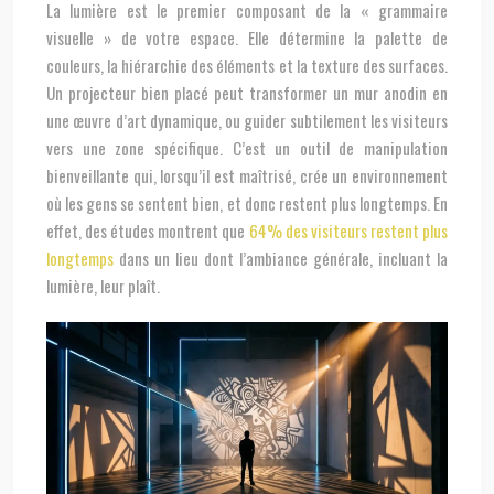
La lumière est le premier composant de la « grammaire
visuelle » de votre espace. Elle détermine la palette de
couleurs, la hiérarchie des éléments et la texture des surfaces.
Un projecteur bien placé peut transformer un mur anodin en
une œuvre d’art dynamique, ou guider subtilement les visiteurs
vers une zone spécifique. C’est un outil de manipulation
bienveillante qui, lorsqu’il est maîtrisé, crée un environnement
où les gens se sentent bien, et donc restent plus longtemps. En
effet, des études montrent que
64% des visiteurs restent plus
longtemps
dans un lieu dont l’ambiance générale, incluant la
lumière, leur plaît.