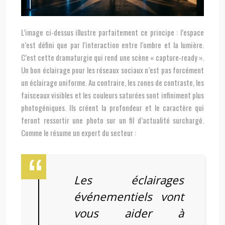
L’image ci-dessus illustre parfaitement ce principe : l’espace
n’est défini que par l’interaction entre l’ombre et la lumière.
C’est cette dramaturgie qui rend une scène « capture-ready ».
Un bon éclairage pour les réseaux sociaux n’est pas forcément
un éclairage uniforme. Au contraire, les zones de contraste, les
faisceaux visibles et les couleurs saturées sont infiniment plus
photogéniques. Ils créent la profondeur et le caractère qui
feront ressortir une photo sur un fil d’actualité surchargé.
Comme le résume un expert du secteur :
Les éclairages
événementiels vont
vous aider à