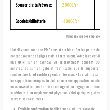
Sponsor digital/réseaux
2 000€/an
Ciblée
Gobelets/billetterie
<1 000€/an
Locale
Comparaison des emplacements de 
L’intelligence pour une PME consiste à identifier les points de
contact souvent négligés mais à forte valeur. Votre logo est-il
plus utile sur un panneau vu distraitement pendant 90
minutes, ou sur un gobelet réutilisable que le supporter
ramène chez lui et réutilise pendant des mois ? La visibilité sur
les supports numériques du club, comme son application mobile
ou sa newsletter, peut offrir un ciblage et un engagement bien
supérieurs à un emplacement physique. Voici quelques pistes
souvent sous-estimées :
Email de confirmation de billet :
une visibilité garantie