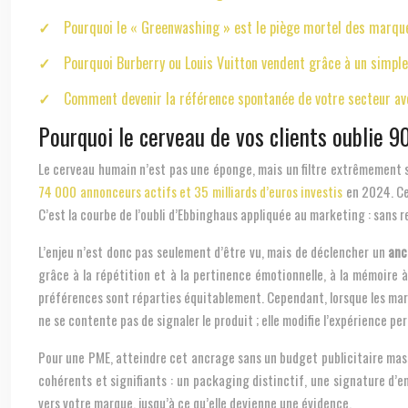
Pourquoi le « Greenwashing » est le piège mortel des marqu
Pourquoi Burberry ou Louis Vuitton vendent grâce à un simpl
Comment devenir la référence spontanée de votre secteur av
Pourquoi le cerveau de vos clients oublie
Le cerveau humain n’est pas une éponge, mais un filtre extrêmement sé
74 000 annonceurs actifs et 35 milliards d’euros investis
en 2024. Cet
C’est la courbe de l’oubli d’Ebbinghaus appliquée au marketing : sans
L’enjeu n’est donc pas seulement d’être vu, mais de déclencher un
anc
grâce à la répétition et à la pertinence émotionnelle, à la mémoire 
préférences sont réparties équitablement. Cependant, lorsque les marqu
ne se contente pas de signaler le produit ; elle modifie l’expérience p
Pour une PME, atteindre cet ancrage sans un budget publicitaire massif
cohérents et signifiants : un packaging distinctif, une signature d’
vers votre marque, jusqu’à ce qu’elle devienne une évidence.