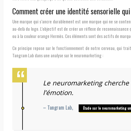
Comment créer une identité sensorielle qu
Une marque qui s’ancre durablement est une marque qui ne se contente
au-delà du logo. L’objectif est de créer un réflexe de reconnaissance
ou à la couleur orange Hermès. Ces éléments sont des actifs de marqu
Ce principe repose sur le fonctionnement de notre cerveau, qui trai
Tangram Lab dans une analyse sur le neuromarketing :
Le neuromarketing cherche à toucher le cerveau intermédiaire, en ciblant la mémorisation, l’attention et
l’émotion.
– Tangram Lab,
Étude sur le neuromarketing un