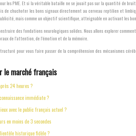
ur les PME. Et si la véritable bataille ne se jouait pas sur la quantité de bru
mais de chuchoter les bons signaux directement au cerveau reptilien et limbiq
blicité, mais comme un objectif scientifique, atteignable en activant les bon
construire des fondations neurologiques solides. Nous allons explorer comme
raux de l’attention, de l’émotion et de la mémoire.
tructuré pour vous faire passer de la compréhension des mécanismes cérébra
r le marché français
après 24 heures ?
econnaissance immédiate ?
eux avec le public français actuel ?
eurs en moins de 3 secondes
ientèle historique fidèle ?