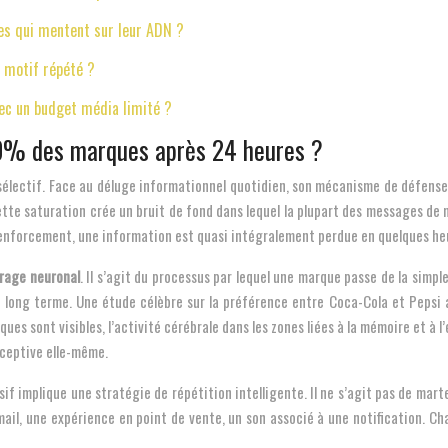
es qui mentent sur leur ADN ?
e motif répété ?
ec un budget média limité ?
 90% des marques après 24 heures ?
lectif. Face au déluge informationnel quotidien, son mécanisme de défense es
te saturation crée un bruit de fond dans lequel la plupart des messages de 
 renforcement, une information est quasi intégralement perdue en quelques he
rage neuronal
. Il s’agit du processus par lequel une marque passe de la simpl
à long terme. Une étude célèbre sur la préférence entre Coca-Cola et Pepsi 
es sont visibles, l’activité cérébrale dans les zones liées à la mémoire et à 
erceptive elle-même.
 implique une stratégie de répétition intelligente. Il ne s’agit pas de marte
email, une expérience en point de vente, un son associé à une notification. C