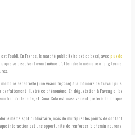
t l’oubli. En France, le marché publicitaire est colossal, avec
plus de
marque se dissolvent avant même d’atteindre la mémoire à long terme.
ures.
e mémoire sensorielle (une vision fugace) à la mémoire de travail, puis,
a parfaitement illustré ce phénomène. En dégustation à l’aveugle, les
l’émotion s’intensifie, et Coca-Cola est massivement préféré. La marque
ler le même spot publicitaire, mais de multiplier les points de contact
haque interaction est une opportunité de renforcer le chemin neuronal