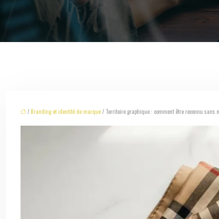
/
Branding et identité de marque
/ Territoire graphique : comment être reconnu sans m