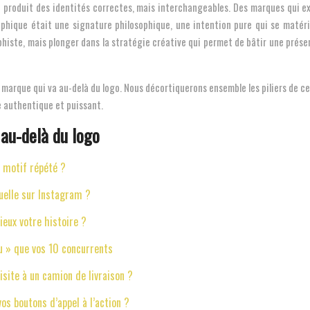
lle produit des identités correctes, mais interchangeables. Des marques qui ex
aphique était une signature philosophique, une intention pure qui se matéri
aphiste, mais plonger dans la stratégie créative qui permet de bâtir une prése
marque qui va au-delà du logo. Nous décortiquerons ensemble les piliers de cet
ue authentique et puissant.
 au-delà du logo
e motif répété ?
uelle sur Instagram ?
mieux votre histoire ?
u » que vos 10 concurrents
site à un camion de livraison ?
os boutons d’appel à l’action ?