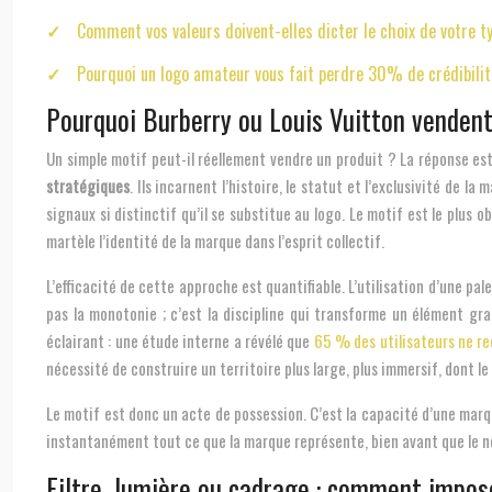
Comment vos valeurs doivent-elles dicter le choix de votre t
Pourquoi un logo amateur vous fait perdre 30% de crédibilit
Pourquoi Burberry ou Louis Vuitton vendent
Un simple motif peut-il réellement vendre un produit ? La réponse es
stratégiques
. Ils incarnent l’histoire, le statut et l’exclusivité de 
signaux si distinctif qu’il se substitue au logo. Le motif est le plu
martèle l’identité de la marque dans l’esprit collectif.
L’efficacité de cette approche est quantifiable. L’utilisation d’une p
pas la monotonie ; c’est la discipline qui transforme un élément gra
éclairant : une étude interne a révélé que
65 % des utilisateurs ne re
nécessité de construire un territoire plus large, plus immersif, dont le
Le motif est donc un acte de possession. C’est la capacité d’une marq
instantanément tout ce que la marque représente, bien avant que le no
Filtre, lumière ou cadrage : comment impos