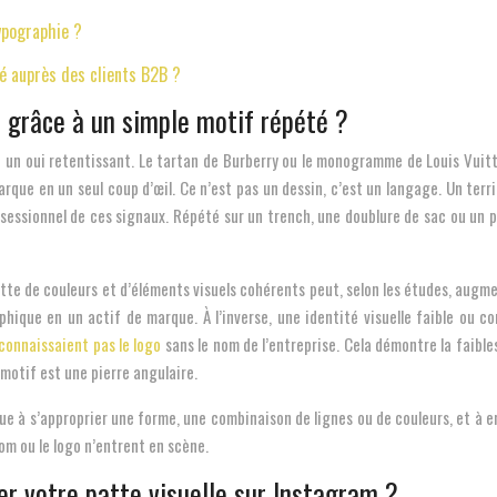
ypographie ?
é auprès des clients B2B ?
 grâce à un simple motif répété ?
t un oui retentissant. Le tartan de Burberry ou le monogramme de Louis Vuitt
la marque en un seul coup d’œil. Ce n’est pas un dessin, c’est un langage. Un t
s obsessionnel de ces signaux. Répété sur un trench, une doublure de sac ou un
alette de couleurs et d’éléments visuels cohérents peut, selon les études, augm
phique en un actif de marque. À l’inverse, une identité visuelle faible ou 
connaissaient pas le logo
sans le nom de l’entreprise. Cela démontre la faible
 motif est une pierre angulaire.
ue à s’approprier une forme, une combinaison de lignes ou de couleurs, et à en
m ou le logo n’entrent en scène.
er votre patte visuelle sur Instagram ?