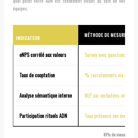
quel point votre ADN est réellement vivant au sein de vos
équipes.
MÉTHODE DE MESURE
INDICATEUR
eNPS corrélé aux valeurs
Survey avec questions sur l
Taux de cooptation
% recrutements via recom
Analyse sémantique interne
NLP sur verbatims internes 
Participation rituels ADN
Taux présence aux événemen
KPIs de mesure de l’i