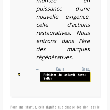
montée en
puissance d’une
nouvelle exigence,
celle d’actions
restauratives. Nous
entrons dans l’ère
des marques
régénératives.
– Kevin Gras,
Président du collectif dentsu
Sw!tch
Pour une startup, cela signifie que chaque décision, dès le