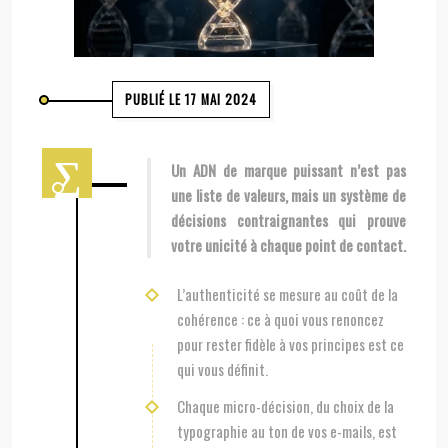
PUBLIÉ LE 17 MAI 2024
Un ADN de marque puissant n’est pas
une liste de valeurs, mais un système de
décisions contraignantes qui prouve
votre unicité à chaque point de contact.
L’authenticité se mesure au coût de la
cohérence : ce à quoi vous renoncez
pour rester fidèle à vos principes est ce
qui vous définit.
Chaque micro-décision, du choix de la
typographie au ton de vos e-mails, est