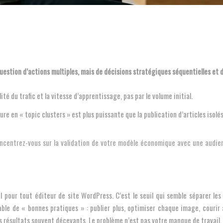
question d’actions multiples, mais de décisions stratégiques séquentielles et 
lité du trafic et la vitesse d’apprentissage, pas par le volume initial.
e en « topic clusters » est plus puissante que la publication d’articles isolés
oncentrez-vous sur la validation de votre modèle économique avec une audien
l pour tout éditeur de site WordPress. C’est le seuil qui semble séparer les 
able de « bonnes pratiques » : publier plus, optimiser chaque image, courir 
es résultats souvent décevants. Le problème n’est pas votre manque de travail,