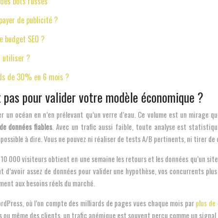
e des bots russes
payer de publicité ?
de budget SEO ?
 utiliser ?
 Ads de 30% en 6 mois ?
nt pas pour valider votre modèle économique ?
r un océan en n’en prélevant qu’un verre d’eau. Ce volume est un mirage qui
e données fiables
. Avec un trafic aussi faible, toute analyse est statisti
ossible à dire. Vous ne pouvez ni réaliser de tests A/B pertinents, ni tirer d
10 000 visiteurs obtient en une semaine les retours et les données qu’un site 
’avoir assez de données pour valider une hypothèse, vos concurrents plus vis
ement aux besoins réels du marché.
 WordPress, où l’on compte des milliards de pages vues chaque mois par
plus de
s ou même des clients, un trafic anémique est souvent perçu comme un signal d