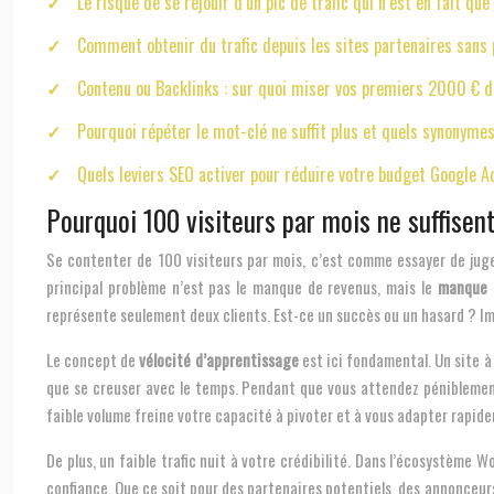
Le risque de se réjouir d’un pic de trafic qui n’est en fait qu
Comment obtenir du trafic depuis les sites partenaires sans 
Contenu ou Backlinks : sur quoi miser vos premiers 2000 € 
Pourquoi répéter le mot-clé ne suffit plus et quels synonymes
Quels leviers SEO activer pour réduire votre budget Google
Pourquoi 100 visiteurs par mois ne suffise
Se contenter de 100 visiteurs par mois, c’est comme essayer de juge
principal problème n’est pas le manque de revenus, mais le
manque d
représente seulement deux clients. Est-ce un succès ou un hasard ? Imp
Le concept de
vélocité d’apprentissage
est ici fondamental. Un site à 
que se creuser avec le temps. Pendant que vous attendez péniblement d
faible volume freine votre capacité à pivoter et à vous adapter rapid
De plus, un faible trafic nuit à votre crédibilité. Dans l’écosystème
confiance. Que ce soit pour des partenaires potentiels, des annonceur