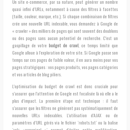
Un site e-commerce, par sa nature, peut générer un nombre
quasi infini d’URLs, notamment à cause des filtres à facettes
(taille, couleur, marque, etc.). Si chaque combinaison de filtres
crée une nouvelle URL indexable, vous demandez à Google de
« crawler » des milliers de pages qui sont souvent des doublons
ou des pages sans aucun potentiel de recherche. C’est un
gaspillage de votre
budget de crawl
, ce temps limité que
Google alloue à l’exploration de votre site. Si Google passe son
temps sur ces pages de faible valeur, il en aura moins pour vos
pages stratégiques : vos pages produits, vos pages catégories
et vos articles de blog piliers.
L’optimisation du budget de crawl est donc cruciale pour
s’assurer que l’attention de Google est focalisée là où elle a le
plus d’impact. La première étape est technique : il faut
s’assurer que les filtres ne génèrent pas systématiquement de
nouvelles URLs indexables. L’utilisation d’AJAX ou de
paramètres d’URL gérés via le fichier `robots.txt` ou la balise
`rel= »canonical »` permet d’éviter cette prolifération.