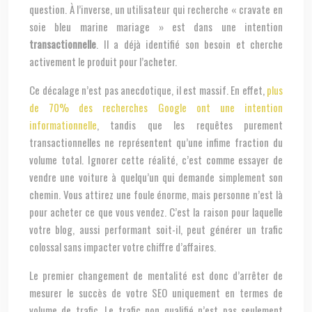
question. À l’inverse, un utilisateur qui recherche « cravate en
soie bleu marine mariage » est dans une intention
transactionnelle
. Il a déjà identifié son besoin et cherche
activement le produit pour l’acheter.
Ce décalage n’est pas anecdotique, il est massif. En effet,
plus
de 70% des recherches Google ont une intention
informationnelle
, tandis que les requêtes purement
transactionnelles ne représentent qu’une infime fraction du
volume total. Ignorer cette réalité, c’est comme essayer de
vendre une voiture à quelqu’un qui demande simplement son
chemin. Vous attirez une foule énorme, mais personne n’est là
pour acheter ce que vous vendez. C’est la raison pour laquelle
votre blog, aussi performant soit-il, peut générer un trafic
colossal sans impacter votre chiffre d’affaires.
Le premier changement de mentalité est donc d’arrêter de
mesurer le succès de votre SEO uniquement en termes de
volume de trafic. Le trafic non qualifié n’est pas seulement