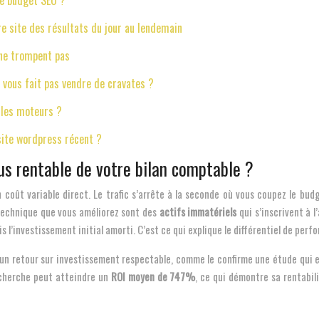
de budget SEO ?
re site des résultats du jour au lendemain
 ne trompent pas
vous fait pas vendre de cravates ?
r les moteurs ?
site wordpress récent ?
plus rentable de votre bilan comptable ?
coût variable direct. Le trafic s’arrête à la seconde où vous coupez le budg
 technique que vous améliorez sont des
actifs immatériels
qui s’inscrivent à l
s l’investissement initial amorti. C’est ce qui explique le différentiel de per
re un retour sur investissement respectable, comme le confirme une étude qui
echerche peut atteindre un
ROI moyen de 747%
, ce qui démontre sa rentabil