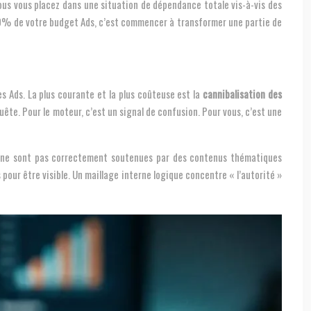
ous vous placez dans une situation de dépendance totale vis-à-vis des
0% de votre budget Ads, c’est commencer à transformer une partie de
s Ads. La plus courante et la plus coûteuse est la
cannibalisation des
te. Pour le moteur, c’est un signal de confusion. Pour vous, c’est une
ces ne sont pas correctement soutenues par des contenus thématiques
pour être visible. Un maillage interne logique concentre « l’autorité »