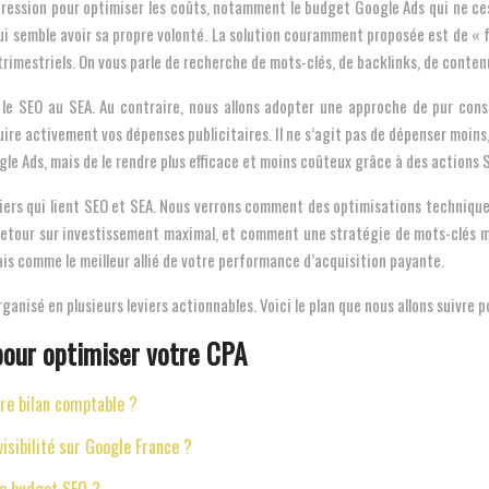
 pression pour optimiser les coûts, notamment le budget Google Ads qui ne ce
A qui semble avoir sa propre volonté. La solution couramment proposée est de
imestriels. On vous parle de recherche de mots-clés, de backlinks, de contenu,
r le SEO au SEA. Au contraire, nous allons adopter une approche de pur consu
uire activement vos dépenses publicitaires. Il ne s’agit pas de dépenser moins
gle Ads, mais de le rendre plus efficace et moins coûteux grâce à des actions 
iers qui lient SEO et SEA. Nous verrons comment des optimisations techniques
etour sur investissement maximal, et comment une stratégie de mots-clés ma
is comme le meilleur allié de votre performance d’acquisition payante.
anisé en plusieurs leviers actionnables. Voici le plan que nous allons suivre 
pour optimiser votre CPA
tre bilan comptable ?
isibilité sur Google France ?