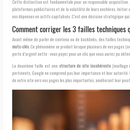
Cette distinction est fondamentale pour un responsable acquisition. 
plateformes publicitaires et de la volatilité de leurs enchères. Initier
vos dépenses en actifs capitalisés. C’est une décision stratégique qui 
Comment corriger les 3 failles techniques q
Avant même de parler de contenu ou de backlinks, des failles techniq
mots-clés
. Ce phénomène se produit lorsque plusieurs de vos pages (ou
perte d’argent nette : vous payez pour un clic que vous auriez pu obte
La deuxième faille est une
structure de site incohérente
(maillage 
pertinents, Google ne comprend pas leur importance et leur autorité. E
de votre site vers vos pages les plus importantes, améliorant leur pos