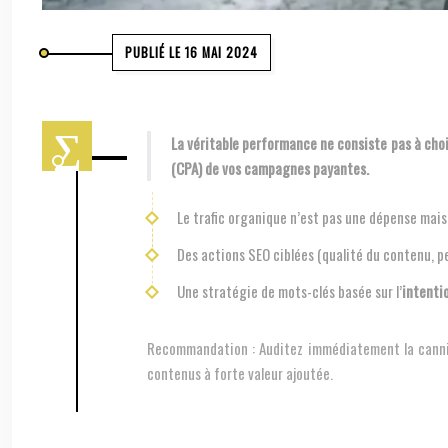
PUBLIÉ LE 16 MAI 2024
La véritable performance ne consiste pas à choisir entre SEO et Google Ads, mais à utiliser le SEO comme un levier financier pour réduire drastiquement et méthodiquement le Coût Par Acquisition
(CPA) de vos campagnes payantes.
Le trafic organique n’est pas une dépense mai
Des actions SEO ciblées (qualité du contenu, 
Une stratégie de mots-clés basée sur l’
intenti
Recommandation :
Auditez immédiatement la canniba
contenus à forte valeur ajoutée.