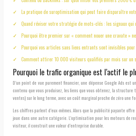
Contenu ou Backlinks : sur quoi miser vos premiers 2000 € 
La pratique de suroptimisation qui peut faire disparaître vot
Quand réviser votre stratégie de mots-clés : les signaux qui
Pourquoi être premier sur « comment nouer une cravate » ne 
Pourquoi vos articles sans liens entrants sont invisibles pou
Comment attirer 10 000 visiteurs qualifiés par mois sur un 
Pourquoi le trafic organique est l’actif le 
D’un point de vue purement financier, une dépense Google Ads est un 
contenu que vous produisez, les liens que vous obtenez, la structure
ventes) sur le long terme, avec un coût marginal proche de zéro une foi
Les chiffres parlent d’eux-mêmes. Alors que la publicité payante off
joue dans une autre catégorie. L’optimisation pour les moteurs de r
visiteur, il construit une valeur d’entreprise durable.