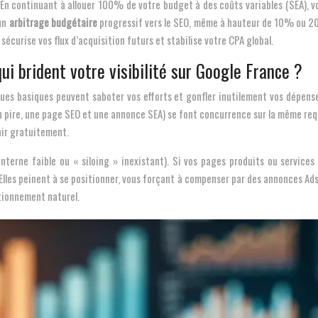
En continuant à allouer 100% de votre budget à des coûts variables (SEA), v
 un
arbitrage budgétaire
progressif vers le SEO, même à hauteur de 10% ou 2
sécurise vos flux d’acquisition futurs et stabilise votre CPA global.
ui brident votre visibilité sur Google France ?
ues basiques peuvent saboter vos efforts et gonfler inutilement vos dépense
 pire, une page SEO et une annonce SEA) se font concurrence sur la même requê
nir gratuitement.
interne faible ou « siloing » inexistant). Si vos pages produits ou servi
lles peinent à se positionner, vous forçant à compenser par des annonces Ads 
itionnement naturel.