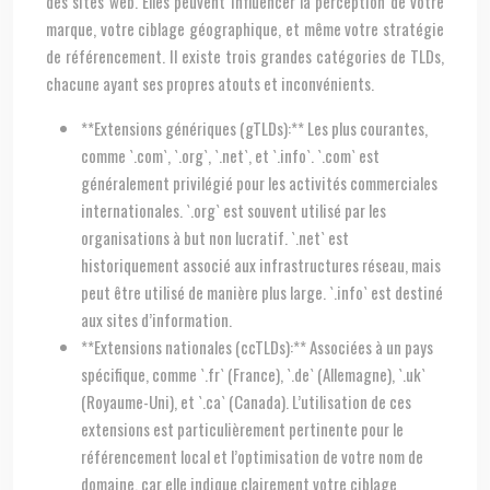
des sites web. Elles peuvent influencer la perception de votre
marque, votre ciblage géographique, et même votre stratégie
de référencement. Il existe trois grandes catégories de TLDs,
chacune ayant ses propres atouts et inconvénients.
**Extensions génériques (gTLDs):** Les plus courantes,
comme `.com`, `.org`, `.net`, et `.info`. `.com` est
généralement privilégié pour les activités commerciales
internationales. `.org` est souvent utilisé par les
organisations à but non lucratif. `.net` est
historiquement associé aux infrastructures réseau, mais
peut être utilisé de manière plus large. `.info` est destiné
aux sites d’information.
**Extensions nationales (ccTLDs):** Associées à un pays
spécifique, comme `.fr` (France), `.de` (Allemagne), `.uk`
(Royaume-Uni), et `.ca` (Canada). L’utilisation de ces
extensions est particulièrement pertinente pour le
référencement local et l’optimisation de votre nom de
domaine, car elle indique clairement votre ciblage