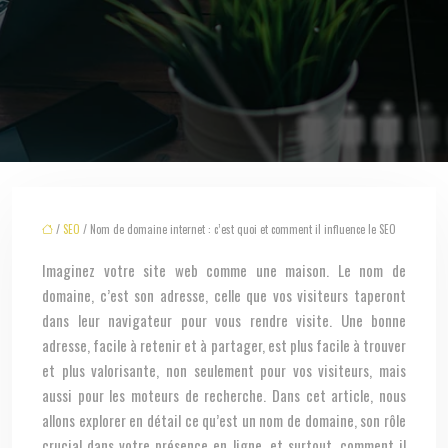
/
SEO
/ Nom de domaine internet : c’est quoi et comment il influence le SEO
Imaginez votre site web comme une maison. Le nom de
domaine, c’est son adresse, celle que vos visiteurs taperont
dans leur navigateur pour vous rendre visite. Une bonne
adresse, facile à retenir et à partager, est plus facile à trouver
et plus valorisante, non seulement pour vos visiteurs, mais
aussi pour les moteurs de recherche. Dans cet article, nous
allons explorer en détail ce qu’est un nom de domaine, son rôle
crucial dans votre présence en ligne, et surtout, comment il