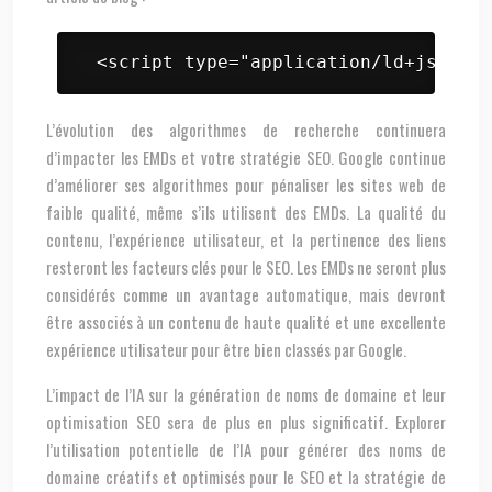
 <script type="application/ld+json"> 
L’évolution des algorithmes de recherche continuera
d’impacter les EMDs et votre stratégie SEO. Google continue
d’améliorer ses algorithmes pour pénaliser les sites web de
faible qualité, même s’ils utilisent des EMDs. La qualité du
contenu, l’expérience utilisateur, et la pertinence des liens
resteront les facteurs clés pour le SEO. Les EMDs ne seront plus
considérés comme un avantage automatique, mais devront
être associés à un contenu de haute qualité et une excellente
expérience utilisateur pour être bien classés par Google.
L’impact de l’IA sur la génération de noms de domaine et leur
optimisation SEO sera de plus en plus significatif. Explorer
l’utilisation potentielle de l’IA pour générer des noms de
domaine créatifs et optimisés pour le SEO et la stratégie de